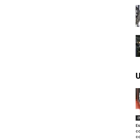
U
E
Es
c
co