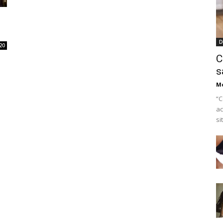
D
20
C
s
M
“C
ac
si