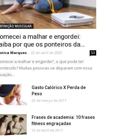
EFINIÇÃO MUSCULAR
omecei a malhar e engordei:
aiba por que os ponteiros da...
onica Marques
-
22 de abril de 2025
53
omecei a malhar e engordei”, o que pode ter
ontecido? Muitas pessoas se deparam com essa
tuação...
Gasto Calórico X Perda de
Peso
22 de março de 2017
Frases de academia: 10 frases
fitness engraçadas
12 de abril de 2017