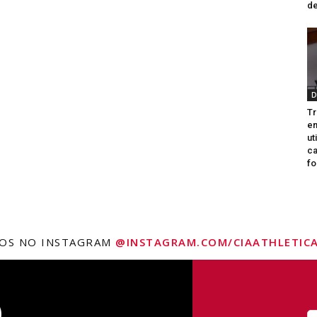
de
D
Tr
e
ut
ca
fo
NOS NO INSTAGRAM
@INSTAGRAM.COM/CIAATHLETICA