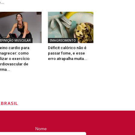
...
EFINIÇÃO MUSCULAR
EMAGRECIMENTO
eino cardio para
Déficit calórico não é
magrecer: como
passar fome, e esse
ilizar o exercício
erro atrapalha muita...
rdiovascular de
rma...
BRASIL
Nome