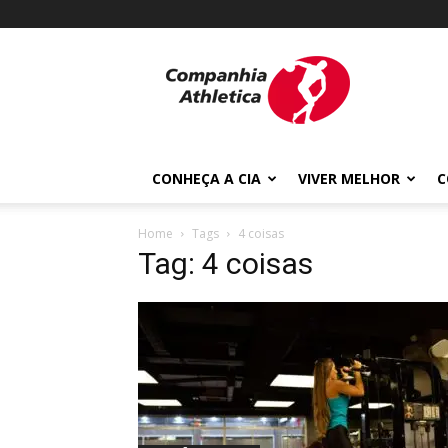
Cia
Athletica
CONHEÇA A CIA
VIVER MELHOR
C
Home
Tags
4 coisas
Tag: 4 coisas