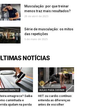
Musculação: por que treinar
menos traz mais resultados?
28 de abril de 2025
Série de musculação: os mitos
das repetições
5 de maio de 2025
LTIMAS NOTÍCIAS
MAGRECIMENTO
AULAS PARA DEFINIR
teira emagrece? Saiba
HIIT ou cardio contínuo:
omo caminhada e
entenda as diferenças
rrida ajudam na perda
antes de escolher