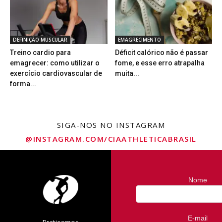
DEFINIÇÃO MUSCULAR
EMAGRECIMENTO
Treino cardio para
Déficit calórico não é passar
emagrecer: como utilizar o
fome, e esse erro atrapalha
exercício cardiovascular de
muita...
forma...
SIGA-NOS NO INSTAGRAM
@INSTAGRAM.COM/CIAATHLETICABRASIL
Nome
E-mail