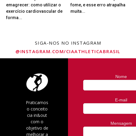
emagrecer: como utilizar o
fome, e esse erro atrapalha
exercício cardiovascular de
muita...
forma...
SIGA-NOS NO INSTAGRAM
@INSTAGRAM.COM/CIAATHLETICABRASIL
Nome
E-mail
Praticamos
o conceito
cia in&out
com o
Mensagem
objetivo de
melhorar a