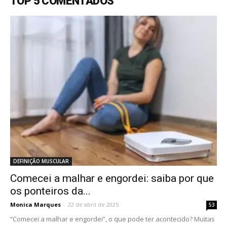
TOP 5 COMENTADOS
DEFINIÇÃO MUSCULAR
Comecei a malhar e engordei: saiba por que
os ponteiros da...
Monica Marques
-
22 de abril de 2025
53
“Comecei a malhar e engordei”, o que pode ter acontecido? Muitas