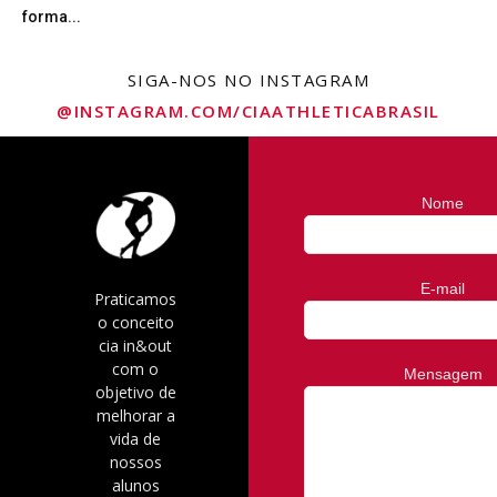
forma...
SIGA-NOS NO INSTAGRAM
@INSTAGRAM.COM/CIAATHLETICABRASIL
Nome
E-mail
Praticamos
o conceito
cia in&out
com o
Mensagem
objetivo de
melhorar a
vida de
nossos
alunos