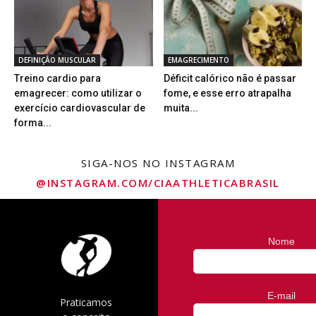
DEFINIÇÃO MUSCULAR
EMAGRECIMENTO
Treino cardio para
Déficit calórico não é passar
emagrecer: como utilizar o
fome, e esse erro atrapalha
exercício cardiovascular de
muita...
forma...
SIGA-NOS NO INSTAGRAM
@INSTAGRAM.COM/CIAATHLETICABRASIL
Nome
E-mail
Praticamos