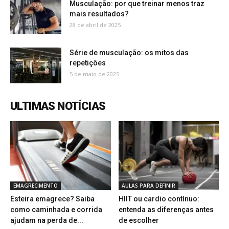
Musculação: por que treinar menos traz
mais resultados?
28 de abril de 2025
Série de musculação: os mitos das
repetições
5 de maio de 2025
ULTIMAS NOTÍCIAS
EMAGRECIMENTO
AULAS PARA DEFINIR
Esteira emagrece? Saiba
HIIT ou cardio contínuo:
como caminhada e corrida
entenda as diferenças antes
ajudam na perda de...
de escolher