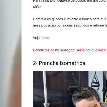
Para realizá-lo, deite-se de costas em um colc
chão.
Contraia os glúteos e levante o tronco para qu
nessa posição por alguns segundos e retorne l
Veja mais:
Benefícios da musculação: saiba por que você
2- Prancha isométrica