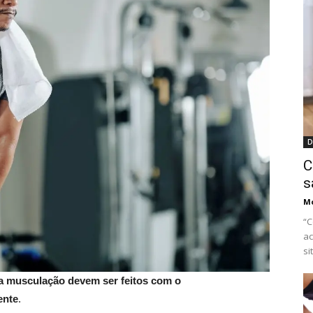
D
C
s
M
“C
ac
si
na musculação devem ser feitos com o
ente
.