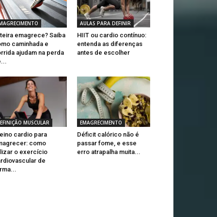
MAGRECIMENTO
AULAS PARA DEFINIR
teira emagrece? Saiba
HIIT ou cardio contínuo:
omo caminhada e
entenda as diferenças
rrida ajudam na perda
antes de escolher
...
EFINIÇÃO MUSCULAR
EMAGRECIMENTO
eino cardio para
Déficit calórico não é
magrecer: como
passar fome, e esse
ilizar o exercício
erro atrapalha muita...
rdiovascular de
rma...