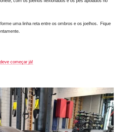
honete, com os joelhos flexionados e os pés apoiados no
e forme uma linha reta entre os ombros e os joelhos. Fique
entamente.
 deve começar já!