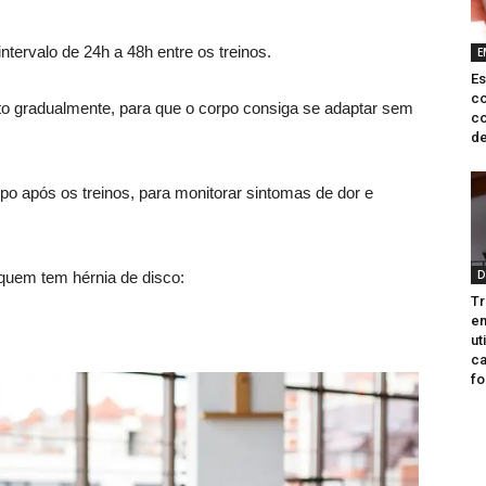
intervalo de 24h a 48h entre os treinos.
E
Es
c
to gradualmente, para que o corpo consiga se adaptar sem
co
de
o após os treinos, para monitorar sintomas de dor e
D
quem tem hérnia de disco:
Tr
e
ut
ca
fo