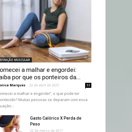
EFINIÇÃO MUSCULAR
omecei a malhar e engordei:
aiba por que os ponteiros da...
onica Marques
-
22 de abril de 2025
53
omecei a malhar e engordei”, o que pode ter
ontecido? Muitas pessoas se deparam com essa
tuação...
Gasto Calórico X Perda de
Peso
22 de março de 2017