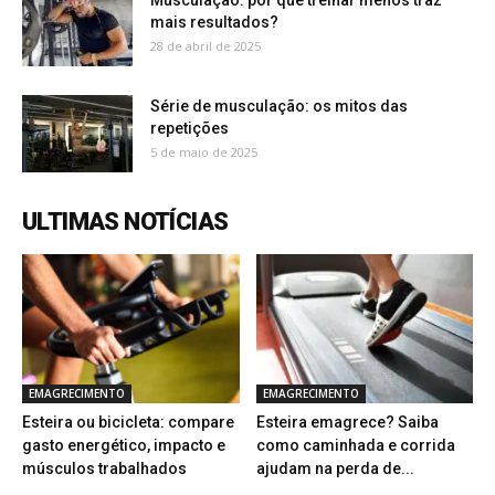
Musculação: por que treinar menos traz
mais resultados?
28 de abril de 2025
Série de musculação: os mitos das
repetições
5 de maio de 2025
ULTIMAS NOTÍCIAS
EMAGRECIMENTO
EMAGRECIMENTO
Esteira ou bicicleta: compare
Esteira emagrece? Saiba
gasto energético, impacto e
como caminhada e corrida
músculos trabalhados
ajudam na perda de...