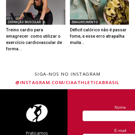
DEFINIÇÃO MUSCULAR
EMAGRECIMENTO
Treino cardio para
Déficit calórico não é passar
emagrecer: como utilizar o
fome, e esse erro atrapalha
exercício cardiovascular de
muita...
forma...
SIGA-NOS NO INSTAGRAM
@INSTAGRAM.COM/CIAATHLETICABRASIL
Nome
E-mail
Praticamos