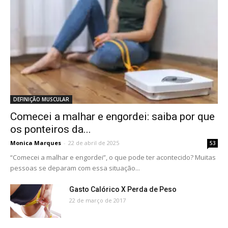
DEFINIÇÃO MUSCULAR
Comecei a malhar e engordei: saiba por que
os ponteiros da...
Monica Marques
-
22 de abril de 2025
53
“Comecei a malhar e engordei”, o que pode ter acontecido? Muitas
pessoas se deparam com essa situação...
Gasto Calórico X Perda de Peso
22 de março de 2017