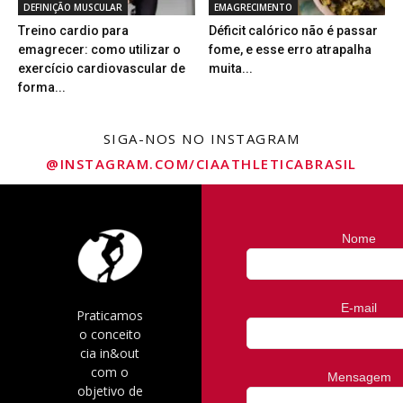
DEFINIÇÃO MUSCULAR
EMAGRECIMENTO
Treino cardio para
Déficit calórico não é passar
emagrecer: como utilizar o
fome, e esse erro atrapalha
exercício cardiovascular de
muita...
forma...
SIGA-NOS NO INSTAGRAM
@INSTAGRAM.COM/CIAATHLETICABRASIL
Nome
E-mail
Praticamos
o conceito
cia in&out
com o
Mensagem
objetivo de