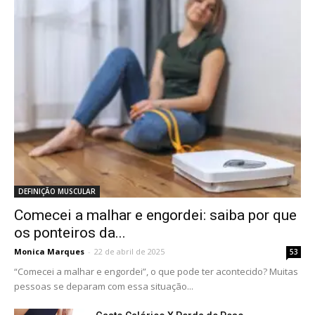
DEFINIÇÃO MUSCULAR
Comecei a malhar e engordei: saiba por que
os ponteiros da...
Monica Marques
-
22 de abril de 2025
53
“Comecei a malhar e engordei”, o que pode ter acontecido? Muitas
pessoas se deparam com essa situação...