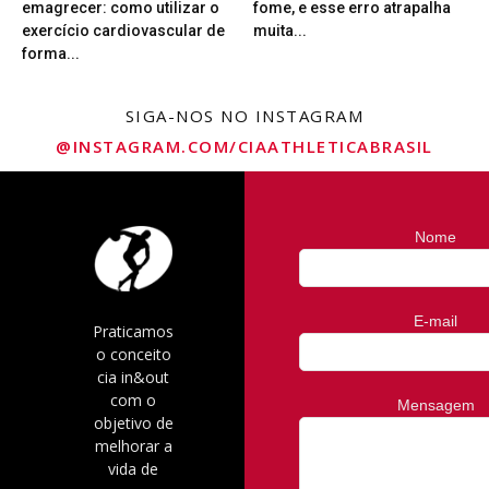
emagrecer: como utilizar o
fome, e esse erro atrapalha
exercício cardiovascular de
muita...
forma...
SIGA-NOS NO INSTAGRAM
@INSTAGRAM.COM/CIAATHLETICABRASIL
Nome
E-mail
Praticamos
o conceito
cia in&out
com o
Mensagem
objetivo de
melhorar a
vida de