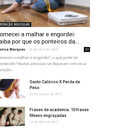
EFINIÇÃO MUSCULAR
omecei a malhar e engordei:
aiba por que os ponteiros da...
onica Marques
-
22 de abril de 2025
53
omecei a malhar e engordei”, o que pode ter
ontecido? Muitas pessoas se deparam com essa
tuação...
Gasto Calórico X Perda de
Peso
22 de março de 2017
Frases de academia: 10 frases
fitness engraçadas
12 de abril de 2017