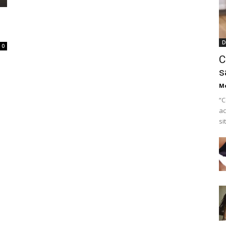
D
0
C
s
M
“C
ac
si