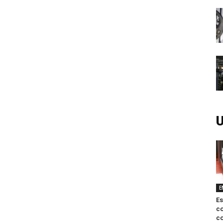
U
E
Es
c
co