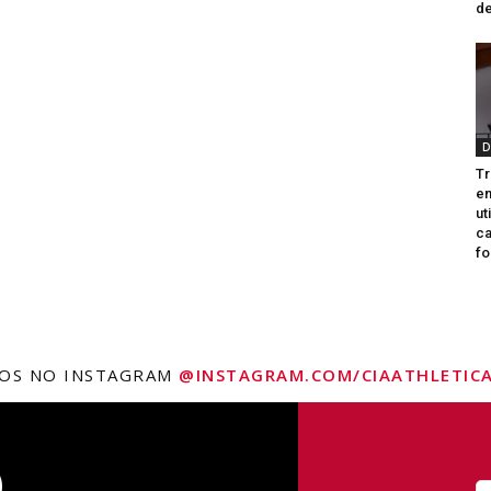
de
D
Tr
e
ut
ca
fo
NOS NO INSTAGRAM
@INSTAGRAM.COM/CIAATHLETICA