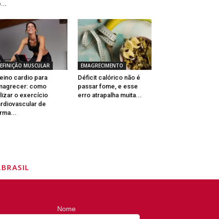
...
EFINIÇÃO MUSCULAR
EMAGRECIMENTO
eino cardio para
Déficit calórico não é
magrecer: como
passar fome, e esse
ilizar o exercício
erro atrapalha muita...
rdiovascular de
rma...
BRASIL
Nome