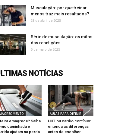
Musculação: por que treinar
menos traz mais resultados?
28 de abril de 2025
Série de musculação: os mitos
das repetições
5 de maio de 2025
LTIMAS NOTÍCIAS
MAGRECIMENTO
AULAS PARA DEFINIR
teira emagrece? Saiba
HIIT ou cardio contínuo:
omo caminhada e
entenda as diferenças
rrida ajudam na perda
antes de escolher