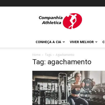
Cia
Athletica
CONHEÇA A CIA
VIVER MELHOR
C
Home
Tags
Agachamento
Tag: agachamento