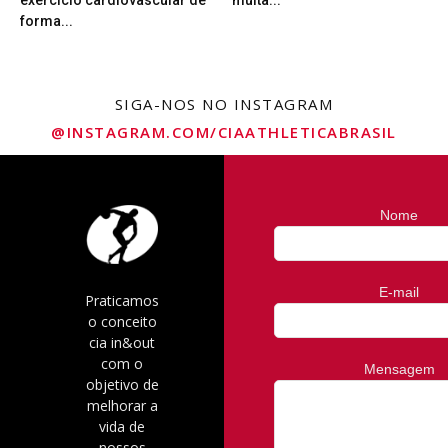
forma...
SIGA-NOS NO INSTAGRAM
@INSTAGRAM.COM/CIAATHLETICABRASIL
Nome
E-mail
Praticamos
o conceito
cia in&out
com o
Mensagem
objetivo de
melhorar a
vida de
nossos