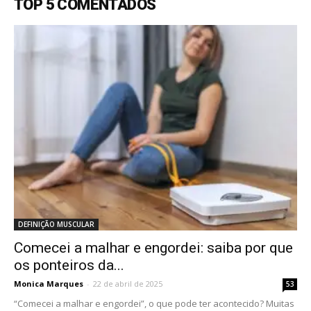
TOP 5 COMENTADOS
DEFINIÇÃO MUSCULAR
Comecei a malhar e engordei: saiba por que
os ponteiros da...
Monica Marques
-
22 de abril de 2025
53
“Comecei a malhar e engordei”, o que pode ter acontecido? Muitas