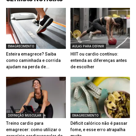
EMAGRECIMENTO
AULAS PARA DEFINIR
Esteira emagrece? Saiba
HIIT ou cardio contínuo:
como caminhada e corrida
entenda as diferenças antes
ajudam na perda de...
de escolher
DEFINIÇÃO MUSCULAR
EMAGRECIMENTO
Treino cardio para
Déficit calórico não é passar
emagrecer: como utilizar o
fome, e esse erro atrapalha
exercício cardiovascular de
muita...