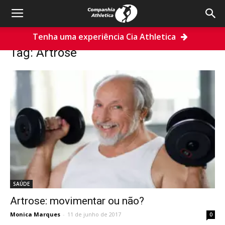
Tenha uma experiência Cia Athletica
Home
Tags
Artrose
Tag: Artrose
SAÚDE
Artrose: movimentar ou não?
Monica Marques
-
11 de junho de 2017
0