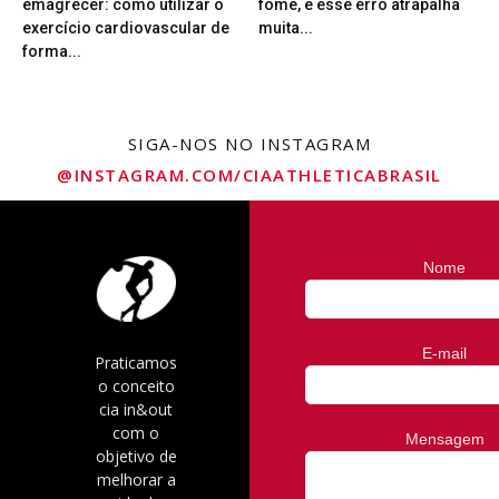
emagrecer: como utilizar o
fome, e esse erro atrapalha
exercício cardiovascular de
muita...
forma...
SIGA-NOS NO INSTAGRAM
@INSTAGRAM.COM/CIAATHLETICABRASIL
Nome
E-mail
Praticamos
o conceito
cia in&out
com o
Mensagem
objetivo de
melhorar a