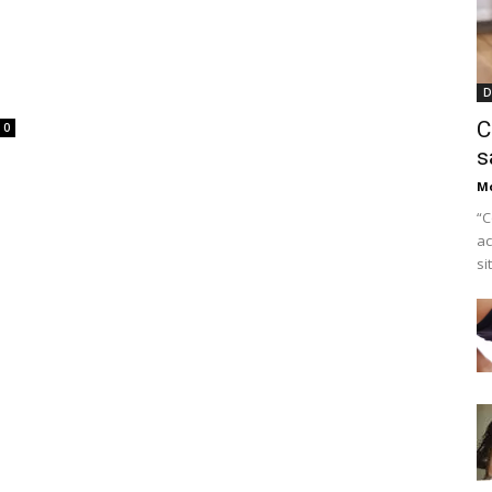
D
C
0
s
M
“C
ac
si