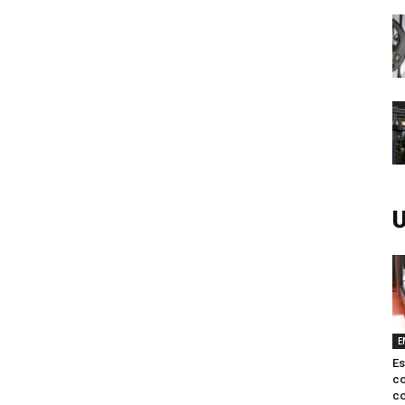
U
E
Es
c
co