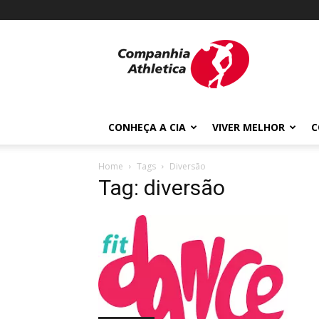
Cia
Athletica
CONHEÇA A CIA
VIVER MELHOR
C
Home
Tags
Diversão
Tag: diversão