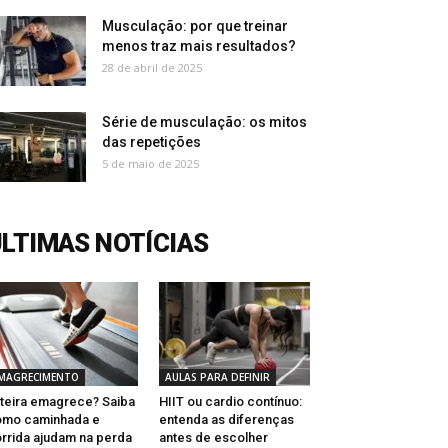
Musculação: por que treinar
menos traz mais resultados?
28 de abril de 2025
Série de musculação: os mitos
das repetições
5 de maio de 2025
LTIMAS NOTÍCIAS
MAGRECIMENTO
AULAS PARA DEFINIR
teira emagrece? Saiba
HIIT ou cardio contínuo:
omo caminhada e
entenda as diferenças
rrida ajudam na perda
antes de escolher