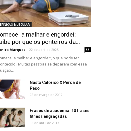
EFINIÇÃO MUSCULAR
omecei a malhar e engordei:
aiba por que os ponteiros da...
onica Marques
-
22 de abril de 2025
53
omecei a malhar e engordei”, o que pode ter
ontecido? Muitas pessoas se deparam com essa
tuação...
Gasto Calórico X Perda de
Peso
22 de março de 2017
Frases de academia: 10 frases
fitness engraçadas
12 de abril de 2017