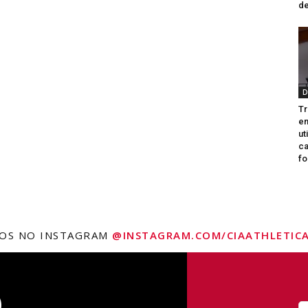
de
D
Tr
e
ut
ca
fo
NOS NO INSTAGRAM
@INSTAGRAM.COM/CIAATHLETICA