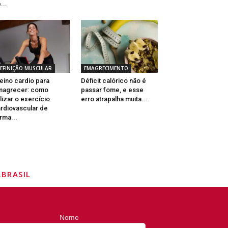
...
EFINIÇÃO MUSCULAR
EMAGRECIMENTO
eino cardio para
Déficit calórico não é
magrecer: como
passar fome, e esse
ilizar o exercício
erro atrapalha muita...
rdiovascular de
rma...
BRASIL
Nome