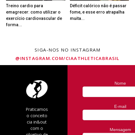
Treino cardio para
Déficit calórico não é passar
emagrecer: como utilizar o
fome, e esse erro atrapalha
exercício cardiovascular de
muita...
forma...
SIGA-NOS NO INSTAGRAM
@INSTAGRAM.COM/CIAATHLETICABRASIL
Nome
E-mail
Praticamos
o conceito
cia in&out
com o
Mensagem
objetivo de