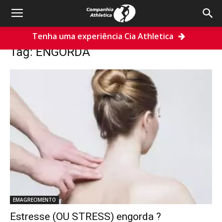
Tenha uma experiência Cia Athletica
Home
Tags
ENGORDA
Tag: ENGORDA
EMAGRECIMENTO
Estresse (OU STRESS) engorda ?