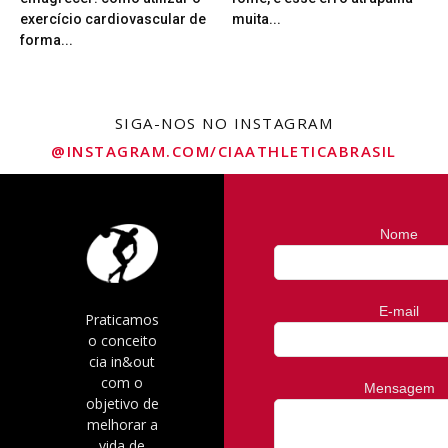
exercício cardiovascular de
muita...
forma...
SIGA-NOS NO INSTAGRAM
@INSTAGRAM.COM/CIAATHLETICABRASIL
Nome
E-mail
Praticamos
o conceito
cia in&out
com o
Mensagem
objetivo de
melhorar a
vida de