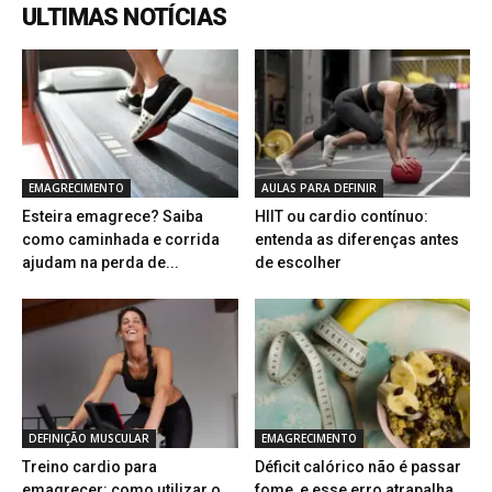
ULTIMAS NOTÍCIAS
EMAGRECIMENTO
AULAS PARA DEFINIR
Esteira emagrece? Saiba
HIIT ou cardio contínuo:
como caminhada e corrida
entenda as diferenças antes
ajudam na perda de...
de escolher
DEFINIÇÃO MUSCULAR
EMAGRECIMENTO
Treino cardio para
Déficit calórico não é passar
emagrecer: como utilizar o
fome, e esse erro atrapalha