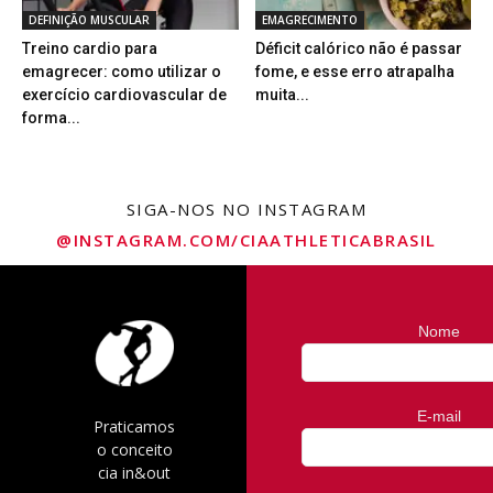
DEFINIÇÃO MUSCULAR
EMAGRECIMENTO
Treino cardio para
Déficit calórico não é passar
emagrecer: como utilizar o
fome, e esse erro atrapalha
exercício cardiovascular de
muita...
forma...
SIGA-NOS NO INSTAGRAM
@INSTAGRAM.COM/CIAATHLETICABRASIL
Nome
E-mail
Praticamos
o conceito
cia in&out