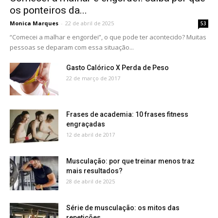
os ponteiros da...
Monica Marques
-
22 de abril de 2025
53
“Comecei a malhar e engordei”, o que pode ter acontecido? Muitas
pessoas se deparam com essa situação...
Gasto Calórico X Perda de Peso
22 de março de 2017
Frases de academia: 10 frases fitness
engraçadas
12 de abril de 2017
Musculação: por que treinar menos traz
mais resultados?
28 de abril de 2025
Série de musculação: os mitos das
repetições