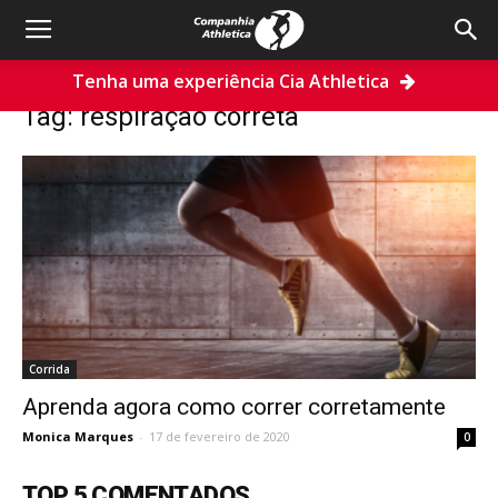
Tenha uma experiência Cia Athletica
Home
Tags
Respiração correta
Tag: respiração correta
Corrida
Aprenda agora como correr corretamente
Monica Marques
-
17 de fevereiro de 2020
0
TOP 5 COMENTADOS