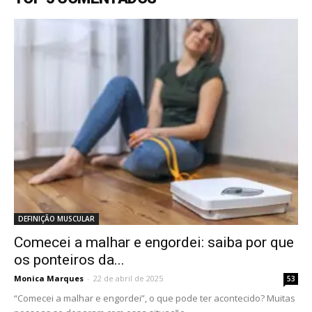
DEFINIÇÃO MUSCULAR
Comecei a malhar e engordei: saiba por que
os ponteiros da...
Monica Marques
-
22 de abril de 2025
53
“Comecei a malhar e engordei”, o que pode ter acontecido? Muitas