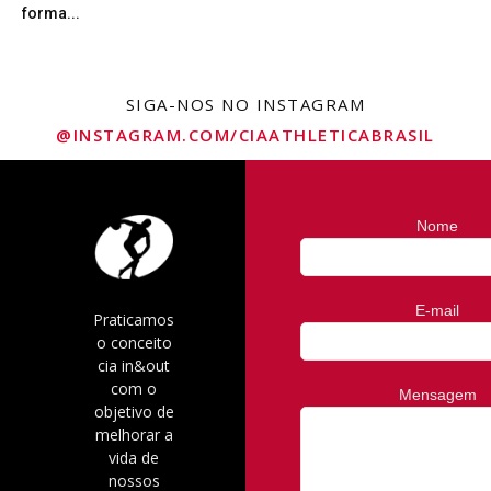
forma...
SIGA-NOS NO INSTAGRAM
@INSTAGRAM.COM/CIAATHLETICABRASIL
Nome
E-mail
Praticamos
o conceito
cia in&out
com o
Mensagem
objetivo de
melhorar a
vida de
nossos