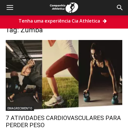
Tenha uma experiência Cia Athletica
Home
Tags
Zumba
Tag: Zumba
EMAGRECIMENTO
7 ATIVIDADES CARDIOVASCULARES PARA
PERDER PESO