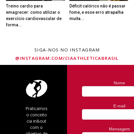
Treino cardio para
Déficit calórico não é passar
emagrecer: como utilizar o
fome, e esse erro atrapalha
exercício cardiovascular de
muita...
forma...
SIGA-NOS NO INSTAGRAM
@INSTAGRAM.COM/CIAATHLETICABRASIL
Nome
E-mail
Praticamos
o conceito
cia in&out
com o
Mensagem
objetivo de