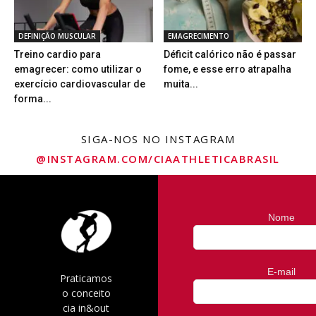
DEFINIÇÃO MUSCULAR
EMAGRECIMENTO
Treino cardio para
Déficit calórico não é passar
emagrecer: como utilizar o
fome, e esse erro atrapalha
exercício cardiovascular de
muita...
forma...
SIGA-NOS NO INSTAGRAM
@INSTAGRAM.COM/CIAATHLETICABRASIL
Nome
E-mail
Praticamos
o conceito
cia in&out