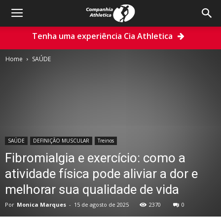
Tenha uma experiência Cia Athletica
Home
SAÚDE
SAÚDE
DEFINIÇÃO MUSCULAR
Treinos
Fibromialgia e exercício: como a
atividade física pode aliviar a dor e
melhorar sua qualidade de vida
Por
Monica Marques
-
15 de agosto de 2025
2370
0