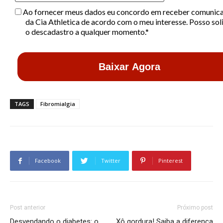
Ao fornecer meus dados eu concordo em receber comunic
da Cia Athletica de acordo com o meu interesse. Posso soli
o descadastro a qualquer momento.*
Baixar Agora
TAGS
Fibromialgia
Facebook
Twitter
Pinterest
Post anterior
Próximo post
Desvendando o diabetes: o
Xô gordura! Saiba a diferença