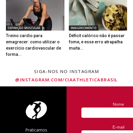
DEFINIÇÃO MUSCULAR
EMAGRECIMENTO
Treino cardio para
Déficit calórico não é passar
emagrecer: como utilizar o
fome, e esse erro atrapalha
exercício cardiovascular de
muita...
forma...
SIGA-NOS NO INSTAGRAM
@INSTAGRAM.COM/CIAATHLETICABRASIL
Nome
E-mail
Praticamos