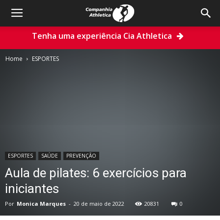
Tenha uma experiência Cia Athletica
Home
ESPORTES
ESPORTES
SAÚDE
PREVENÇÃO
Aula de pilates: 6 exercícios para
iniciantes
Por
Monica Marques
-
20 de maio de 2022
20831
0