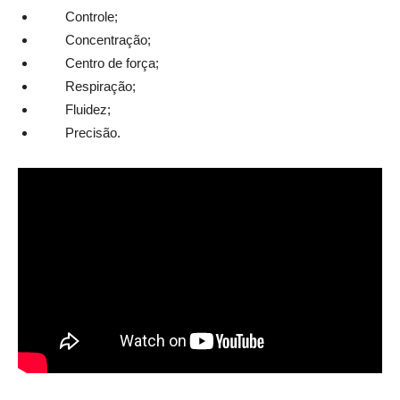
Controle;
Concentração;
Centro de força;
Respiração;
F
luidez;
P
recisão.