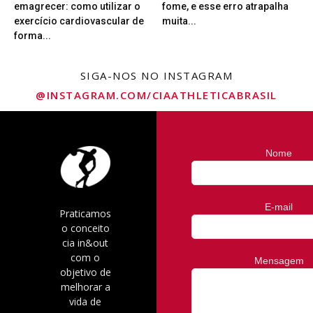
emagrecer: como utilizar o
fome, e esse erro atrapalha
exercício cardiovascular de
muita...
forma...
SIGA-NOS NO INSTAGRAM
@INSTAGRAM.COM/CIAATHLETICABRASIL
Nome
E-mail
Praticamos
o conceito
cia in&out
com o
Mensagem
objetivo de
melhorar a
vida de