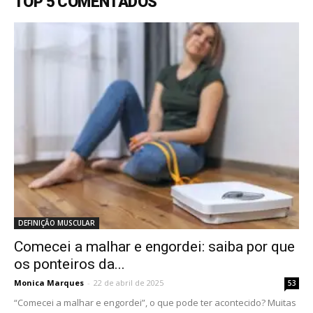
TOP 5 COMENTADOS
DEFINIÇÃO MUSCULAR
Comecei a malhar e engordei: saiba por que
os ponteiros da...
Monica Marques
-
22 de abril de 2025
53
“Comecei a malhar e engordei”, o que pode ter acontecido? Muitas