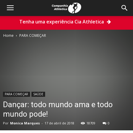
Tenha uma experiência Cia Athletica
Home
PARA COMEÇAR
PARA COMEÇAR
SAÚDE
Dançar: todo mundo ama e todo
mundo pode!
Por
Monica Marques
-
17 de abril de 2018
18709
0