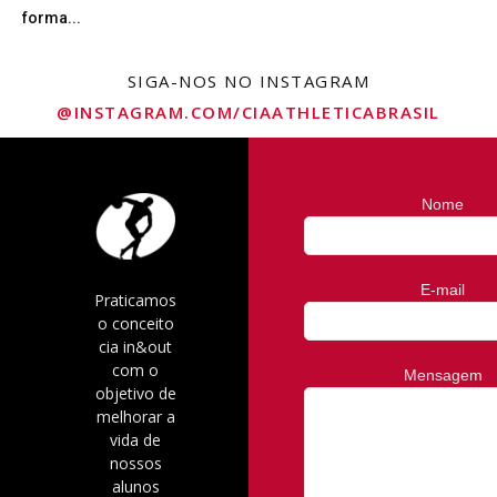
forma...
SIGA-NOS NO INSTAGRAM
@INSTAGRAM.COM/CIAATHLETICABRASIL
Nome
E-mail
Praticamos
o conceito
cia in&out
com o
Mensagem
objetivo de
melhorar a
vida de
nossos
alunos