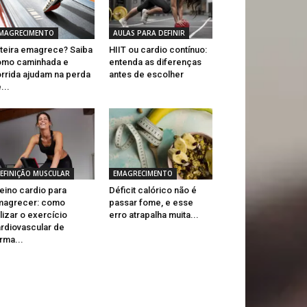
MAGRECIMENTO
AULAS PARA DEFINIR
teira emagrece? Saiba
HIIT ou cardio contínuo:
omo caminhada e
entenda as diferenças
rrida ajudam na perda
antes de escolher
...
EFINIÇÃO MUSCULAR
EMAGRECIMENTO
eino cardio para
Déficit calórico não é
magrecer: como
passar fome, e esse
ilizar o exercício
erro atrapalha muita...
rdiovascular de
rma...