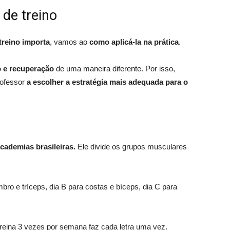
 de treino
treino importa
, vamos ao
como aplicá-la na prática
.
o e recuperação
de uma maneira diferente. Por isso,
rofessor
a escolher a estratégia mais adequada para o
cademias brasileiras.
Ele divide os grupos musculares
mbro e tríceps, dia B para costas e bíceps, dia C para
eina 3 vezes por semana faz cada letra uma vez.