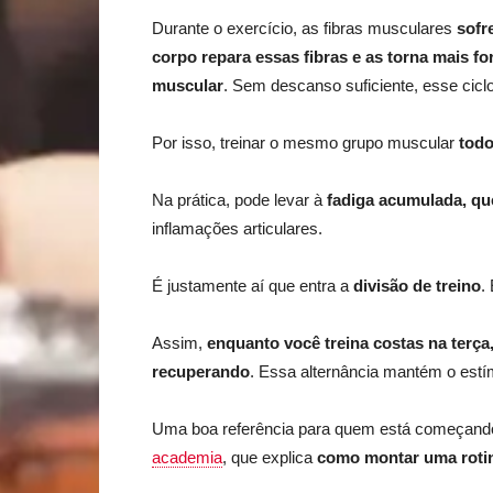
Durante o exercício, as fibras musculares
sofr
corpo repara essas fibras e as torna mais fo
muscular
. Sem descanso suficiente, esse cicl
Por isso, treinar o mesmo grupo muscular
todo
Na prática, pode levar à
fadiga acumulada, qu
inflamações articulares.
É justamente aí que entra a
divisão de treino
.
Assim,
enquanto você treina costas na terça
recuperando
. Essa alternância mantém o estí
Uma boa referência para quem está começando 
academia
, que explica
como montar uma rotin