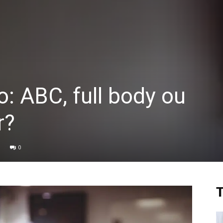
o: ABC, full body ou
r?
0