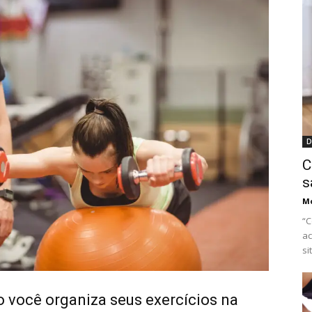
D
C
s
M
“C
ac
si
o você organiza seus exercícios na