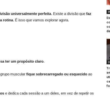
E
ivisão universalmente perfeita
. Existe a divisão que
faz
Es
a rotina
. É isso que vamos explorar agora.
c
co
de
sa ter um propósito claro
.
D
Tr
e
um grupo muscular
fique sobrecarregado ou esquecido
ao
ut
ca
fo
cos
e dedica cada sessão a um deles, em vez de repetir os