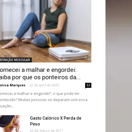
EFINIÇÃO MUSCULAR
omecei a malhar e engordei:
aiba por que os ponteiros da...
onica Marques
-
22 de abril de 2025
53
omecei a malhar e engordei”, o que pode ter
ontecido? Muitas pessoas se deparam com essa
tuação...
Gasto Calórico X Perda de
Peso
22 de março de 2017