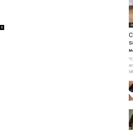
D
0
C
s
M
“C
ac
si