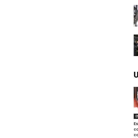
U
E
Es
c
co