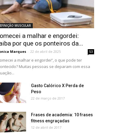
EFINIÇÃO MUSCULAR
omecei a malhar e engordei:
aiba por que os ponteiros da...
onica Marques
-
22 de abril de 2025
53
omecei a malhar e engordei”, o que pode ter
ontecido? Muitas pessoas se deparam com essa
tuação...
Gasto Calórico X Perda de
Peso
22 de março de 2017
Frases de academia: 10 frases
fitness engraçadas
12 de abril de 2017