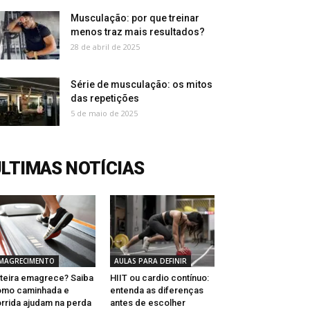
Musculação: por que treinar
menos traz mais resultados?
28 de abril de 2025
Série de musculação: os mitos
das repetições
5 de maio de 2025
LTIMAS NOTÍCIAS
MAGRECIMENTO
AULAS PARA DEFINIR
teira emagrece? Saiba
HIIT ou cardio contínuo:
omo caminhada e
entenda as diferenças
rrida ajudam na perda
antes de escolher