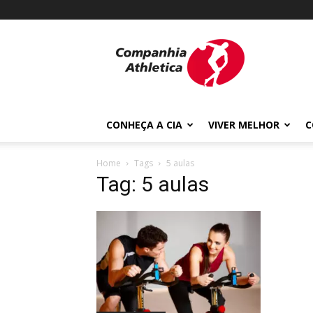
Cia
Athletica
CONHEÇA A CIA
VIVER MELHOR
C
Home
Tags
5 aulas
Tag: 5 aulas