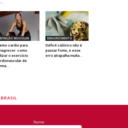
...
EFINIÇÃO MUSCULAR
EMAGRECIMENTO
eino cardio para
Déficit calórico não é
magrecer: como
passar fome, e esse
ilizar o exercício
erro atrapalha muita...
rdiovascular de
rma...
BRASIL
Nome