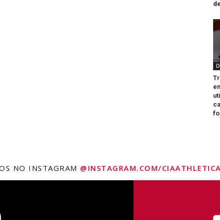
de
D
Tr
e
ut
ca
fo
NOS NO INSTAGRAM
@INSTAGRAM.COM/CIAATHLETICA