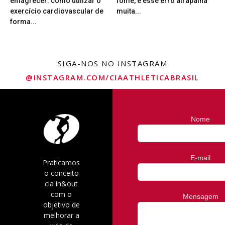
emagrecer: como utilizar o
fome, e esse erro atrapalha
exercício cardiovascular de
muita...
forma...
SIGA-NOS NO INSTAGRAM
@INSTAGRAM.COM/CIAATHLETICABRASIL
Nome
E-mail
Praticamos
o conceito
cia in&out
com o
Mensagem
objetivo de
melhorar a