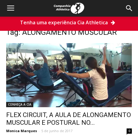
Tenha uma experiência Cia Athletica
Home
Tags
ALONGAMENTO MUSCULAR
Tag: ALONGAMENTO MUSCULAR
CONHEÇA A CIA
FLEX CIRCUIT, A AULA DE ALONGAMENTO
MUSCULAR E POSTURAL NO...
Monica Marques
-
5 de junho de 2017
0