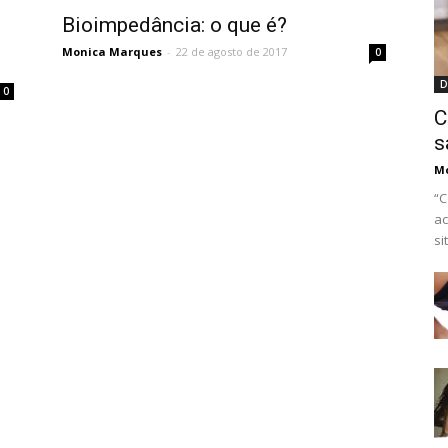
Bioimpedância: o que é?
Monica Marques
-
22 de agosto de 2017
0
D
0
C
s
M
“C
ac
si