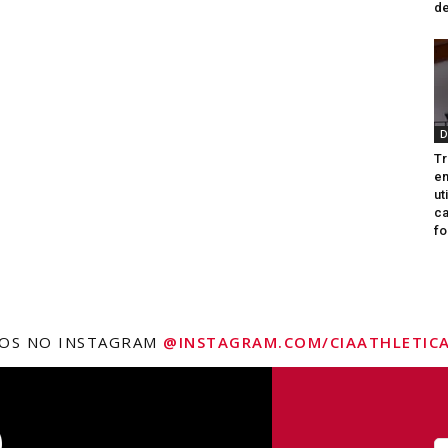
de
D
Tr
e
ut
ca
fo
NOS NO INSTAGRAM
@INSTAGRAM.COM/CIAATHLETICA