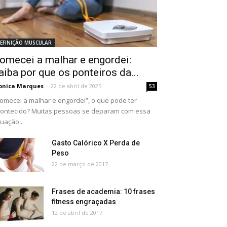
EFINIÇÃO MUSCULAR
omecei a malhar e engordei:
aiba por que os ponteiros da...
onica Marques
-
22 de abril de 2025
53
omecei a malhar e engordei”, o que pode ter
ontecido? Muitas pessoas se deparam com essa
tuação...
Gasto Calórico X Perda de
Peso
22 de março de 2017
Frases de academia: 10 frases
fitness engraçadas
12 de abril de 2017