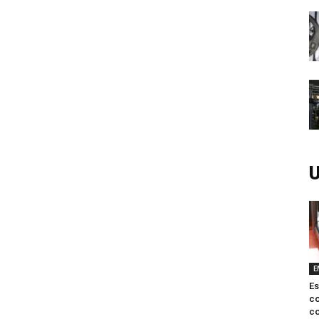
U
E
Es
c
co