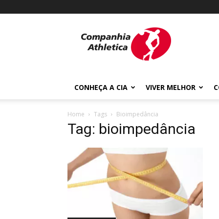
Cia
Athletica
CONHEÇA A CIA
VIVER MELHOR
C
Home
Tags
Bioimpedância
Tag: bioimpedância