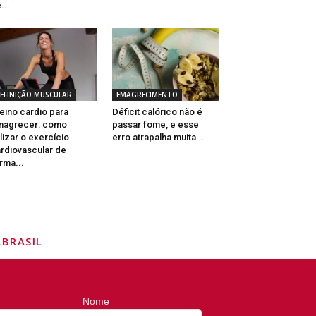
...
EFINIÇÃO MUSCULAR
EMAGRECIMENTO
eino cardio para
Déficit calórico não é
magrecer: como
passar fome, e esse
ilizar o exercício
erro atrapalha muita...
rdiovascular de
rma...
BRASIL
Nome