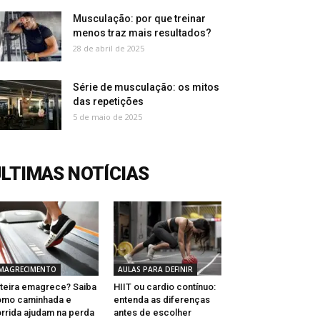
Musculação: por que treinar
menos traz mais resultados?
28 de abril de 2025
Série de musculação: os mitos
das repetições
5 de maio de 2025
LTIMAS NOTÍCIAS
MAGRECIMENTO
AULAS PARA DEFINIR
teira emagrece? Saiba
HIIT ou cardio contínuo:
omo caminhada e
entenda as diferenças
rrida ajudam na perda
antes de escolher