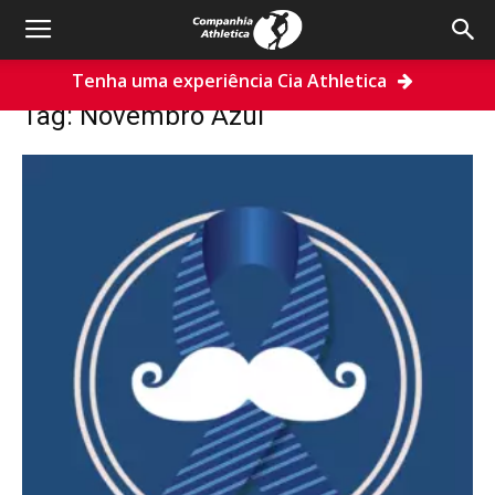
Tenha uma experiência Cia Athletica
Home
Tags
Novembro Azul
Tag: Novembro Azul