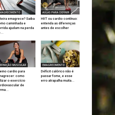
MAGRECIMENTO
AULAS PARA DEFINIR
teira emagrece? Saiba
HIIT ou cardio contínuo:
omo caminhada e
entenda as diferenças
rrida ajudam na perda
antes de escolher
...
EFINIÇÃO MUSCULAR
EMAGRECIMENTO
eino cardio para
Déficit calórico não é
magrecer: como
passar fome, e esse
ilizar o exercício
erro atrapalha muita...
rdiovascular de
rma...