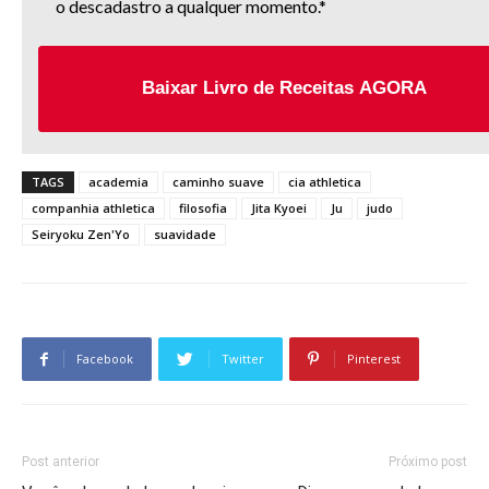
o descadastro a qualquer momento.*
Baixar Livro de Receitas AGORA
TAGS
academia
caminho suave
cia athletica
companhia athletica
filosofia
Jita Kyoei
Ju
judo
Seiryoku Zen'Yo
suavidade
Facebook
Twitter
Pinterest
Post anterior
Próximo post