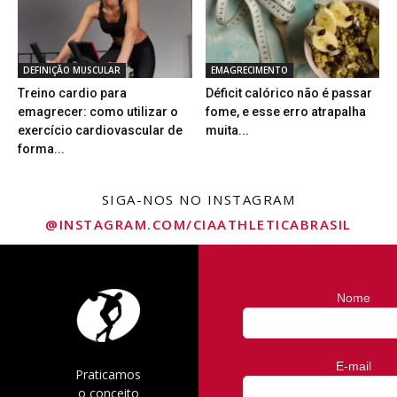
DEFINIÇÃO MUSCULAR
EMAGRECIMENTO
Treino cardio para
Déficit calórico não é passar
emagrecer: como utilizar o
fome, e esse erro atrapalha
exercício cardiovascular de
muita...
forma...
SIGA-NOS NO INSTAGRAM
@INSTAGRAM.COM/CIAATHLETICABRASIL
Nome
E-mail
Praticamos
o conceito