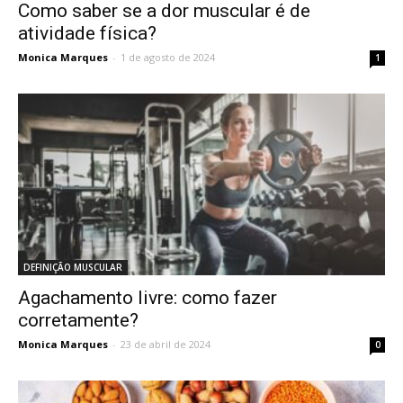
Como saber se a dor muscular é de
atividade física?
Monica Marques
-
1 de agosto de 2024
1
DEFINIÇÃO MUSCULAR
Agachamento livre: como fazer
corretamente?
Monica Marques
-
23 de abril de 2024
0