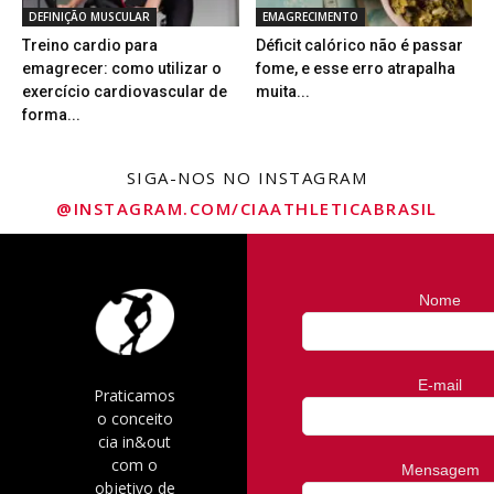
DEFINIÇÃO MUSCULAR
EMAGRECIMENTO
Treino cardio para
Déficit calórico não é passar
emagrecer: como utilizar o
fome, e esse erro atrapalha
exercício cardiovascular de
muita...
forma...
SIGA-NOS NO INSTAGRAM
@INSTAGRAM.COM/CIAATHLETICABRASIL
Nome
E-mail
Praticamos
o conceito
cia in&out
com o
Mensagem
objetivo de