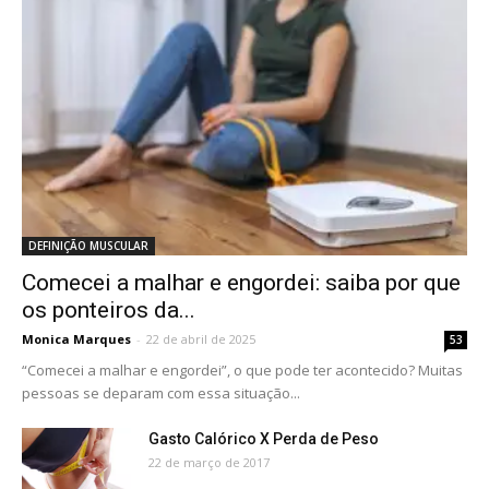
DEFINIÇÃO MUSCULAR
Comecei a malhar e engordei: saiba por que
os ponteiros da...
Monica Marques
-
22 de abril de 2025
53
“Comecei a malhar e engordei”, o que pode ter acontecido? Muitas
pessoas se deparam com essa situação...
Gasto Calórico X Perda de Peso
22 de março de 2017