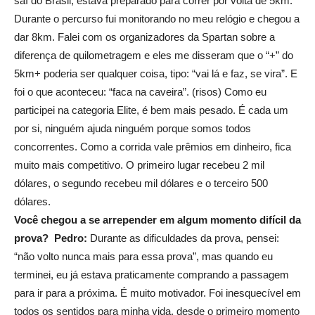
saí do Brasil, estava preparado para correr por volta de 5km.
Durante o percurso fui monitorando no meu relógio e chegou a
dar 8km. Falei com os organizadores da Spartan sobre a
diferença de quilometragem e eles me disseram que o “+” do
5km+ poderia ser qualquer coisa, tipo: “vai lá e faz, se vira”. E
foi o que aconteceu: “faca na caveira”. (risos) Como eu
participei na categoria Elite, é bem mais pesado. É cada um
por si, ninguém ajuda ninguém porque somos todos
concorrentes. Como a corrida vale prêmios em dinheiro, fica
muito mais competitivo. O primeiro lugar recebeu 2 mil
dólares, o segundo recebeu mil dólares e o terceiro 500
dólares.
Você chegou a se arrepender em algum momento difícil da
prova?
Pedro:
Durante as dificuldades da prova, pensei:
“não volto nunca mais para essa prova”, mas quando eu
terminei, eu já estava praticamente comprando a passagem
para ir para a próxima. É muito motivador. Foi inesquecível em
todos os sentidos para minha vida, desde o primeiro momento