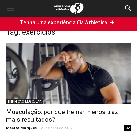
Tenha uma experiência Cia Athletica
Home
Tags
Exercícios
Tag: exercícios
DEFINIÇÃO MUSCULAR
Musculação: por que treinar menos traz
mais resultados?
Monica Marques
-
28 de abril de 2025
32