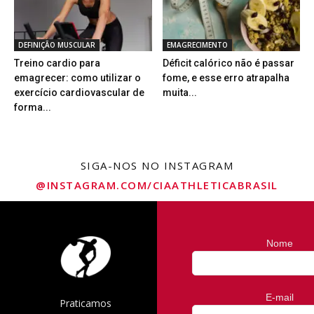
DEFINIÇÃO MUSCULAR
EMAGRECIMENTO
Treino cardio para
Déficit calórico não é passar
emagrecer: como utilizar o
fome, e esse erro atrapalha
exercício cardiovascular de
muita...
forma...
SIGA-NOS NO INSTAGRAM
@INSTAGRAM.COM/CIAATHLETICABRASIL
Nome
E-mail
Praticamos