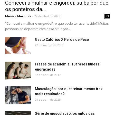
Comecei a malhar e engordei: saiba por que
os ponteiros da...
Monica Marques
-
22 de abril de 2025
53
“Comecei a malhar e engordei”, o que pode ter acontecido? Muitas
pessoas se deparam com essa situação...
Gasto Calórico X Perda de Peso
22 de março de 2017
Frases de academia: 10 frases fitness
engraçadas
12 de abril de 2017
Musculação: por que treinar menos traz
mais resultados?
28 de abril de 2025
Série de musculação: os mitos das