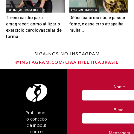
DEFINIÇÃO MUSCULAR
EMAGRECIMENTO
Treino cardio para
Déficit calórico não é passar
emagrecer: como utilizar o
fome, e esse erro atrapalha
exercício cardiovascular de
muita...
forma...
SIGA-NOS NO INSTAGRAM
@INSTAGRAM.COM/CIAATHLETICABRASIL
Nome
E-mail
Praticamos
o conceito
cia in&out
com o
Mensagem