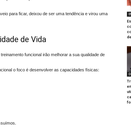
veio para ficar, deixou de ser uma tendência e virou uma
E
Es
c
co
lidade de Vida
de
 treinamento funcional irão melhorar a sua qualidade de
cional o foco é desenvolver as capacidades físicas:
D
Tr
e
ut
ca
fo
ssuímos.