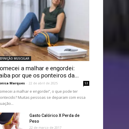
EFINIÇÃO MUSCULAR
omecei a malhar e engordei:
aiba por que os ponteiros da...
onica Marques
-
22 de abril de 2025
53
omecei a malhar e engordei”, o que pode ter
ontecido? Muitas pessoas se deparam com essa
tuação...
Gasto Calórico X Perda de
Peso
22 de março de 2017