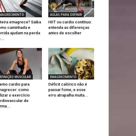
MAGRECIMENTO
AULAS PARA DEFINIR
teira emagrece? Saiba
HIIT ou cardio contínuo:
omo caminhada e
entenda as diferenças
rrida ajudam na perda
antes de escolher
...
EFINIÇÃO MUSCULAR
EMAGRECIMENTO
eino cardio para
Déficit calórico não é
magrecer: como
passar fome, e esse
ilizar o exercício
erro atrapalha muita...
rdiovascular de
rma...