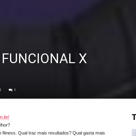
 FUNCIONAL X
2
1
m.br/
lhor?
 fitness. Qual traz mais resultados? Qual gasta mais