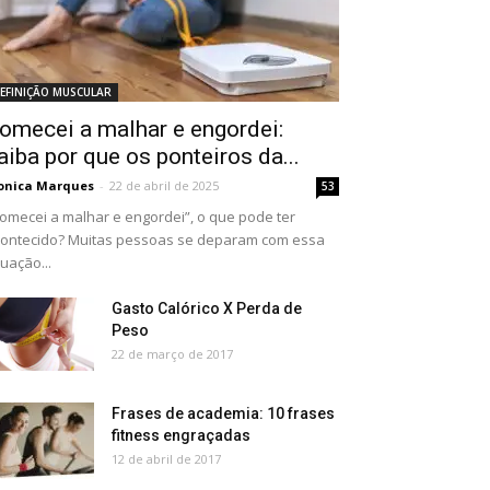
EFINIÇÃO MUSCULAR
omecei a malhar e engordei:
aiba por que os ponteiros da...
onica Marques
-
22 de abril de 2025
53
omecei a malhar e engordei”, o que pode ter
ontecido? Muitas pessoas se deparam com essa
tuação...
Gasto Calórico X Perda de
Peso
22 de março de 2017
Frases de academia: 10 frases
fitness engraçadas
12 de abril de 2017