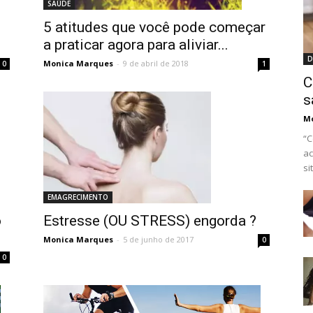
SAÚDE
5 atitudes que você pode começar
a praticar agora para aliviar...
D
Monica Marques
-
9 de abril de 2018
1
0
C
s
M
“C
ac
si
EMAGRECIMENTO
Estresse (OU STRESS) engorda ?
o
Monica Marques
-
5 de junho de 2017
0
0