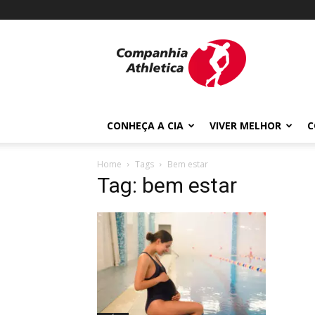
Cia
Athletica
CONHEÇA A CIA
VIVER MELHOR
C
Home
Tags
Bem estar
Tag: bem estar