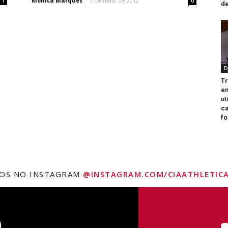
Monica Marques
-
7 de maio de 2012
0
1
de
D
Tr
e
ut
ca
fo
NOS NO INSTAGRAM
@INSTAGRAM.COM/CIAATHLETICA