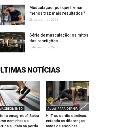
Musculação: por que treinar
menos traz mais resultados?
28 de abril de 2025
Série de musculação: os mitos
das repetições
5 de maio de 2025
LTIMAS NOTÍCIAS
MAGRECIMENTO
AULAS PARA DEFINIR
teira emagrece? Saiba
HIIT ou cardio contínuo:
omo caminhada e
entenda as diferenças
rrida ajudam na perda
antes de escolher