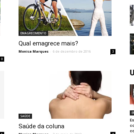
EMAGRECIMENTO
Qual emagrece mais?
Monica Marques
-
6 de dezembro de 2016
3
0
U
E
SAÚDE
Es
Saúde da coluna
c
co