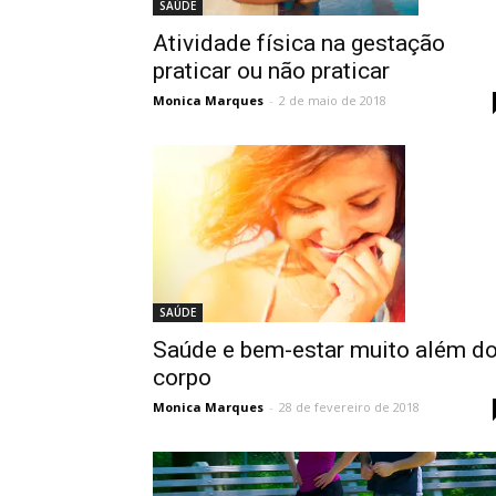
SAÚDE
Atividade física na gestação
praticar ou não praticar
Monica Marques
-
2 de maio de 2018
SAÚDE
Saúde e bem-estar muito além d
corpo
Monica Marques
-
28 de fevereiro de 2018