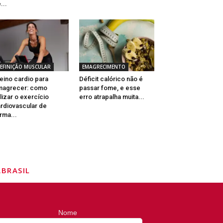
...
EFINIÇÃO MUSCULAR
EMAGRECIMENTO
eino cardio para
Déficit calórico não é
magrecer: como
passar fome, e esse
ilizar o exercício
erro atrapalha muita...
rdiovascular de
rma...
BRASIL
Nome